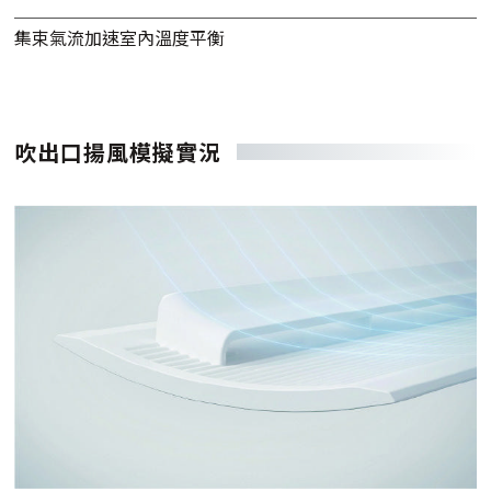
集束氣流加速室內溫度平衡
吹出口揚風模擬實況