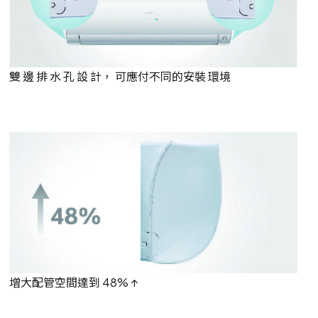
雙 邊 排 水 孔 設 計， 可應付不同的安裝 環境
增大配管空間達到 48% ↑