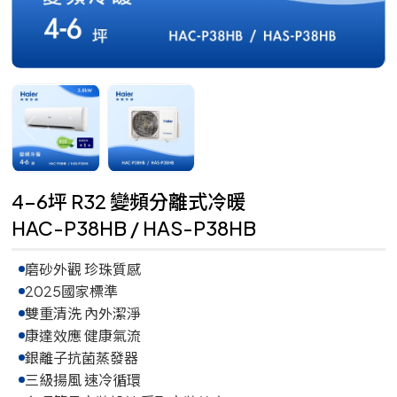
4-6坪 R32 變頻分離式冷暖
HAC-P38HB / HAS-P38HB
磨砂外觀 珍珠質感
2025國家標準
雙重清洗 內外潔淨
康達效應 健康氣流
銀離子抗菌蒸發器
三級揚風 速冷循環