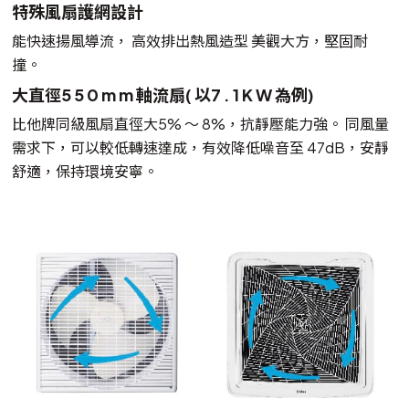
特殊風扇護網設計
能快速揚風導流， 高效排出熱風造型 美觀大方，堅固耐
撞。
大直徑5 5 0 m m 軸流扇( 以7 . 1 K W 為例)
比他牌同級風扇直徑大5% ～ 8%，抗靜壓能力強。 同風量
需求下，可以較低轉速達成，有效降低噪音至 47dB，安靜
舒適，保持環境安寧。