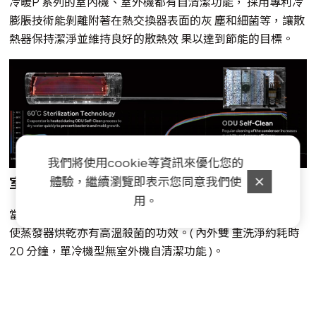
冷暖P 系列的室內機、室外機都有自清潔功能， 採用專利冷
膨脹技術能剝離附著在熱交換器表面的灰 塵和細菌等，讓散
熱器保持潔淨並維持良好的散熱效 果以達到節能的目標。
我們將使用cookie等資訊來優化您的
體驗，繼續瀏覽即表示您同意我們使
室外機自清潔
用。
當室外機進行自清潔動作時室內機溫度可達56℃， 高溫能
使蒸發器烘乾亦有高溫殺菌的功效。( 內外雙 重洗淨約耗時
20 分鐘，單冷機型無室外機自清潔功能 )。