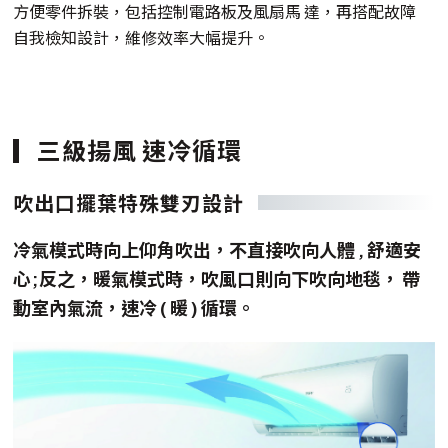
方便零件拆裝，包括控制電路板及風扇馬 達，再搭配故障
自我檢知設計，維修效率大幅提升。
三級揚風 速冷循環
吹出口擺葉特殊雙刃設計
冷氣模式時向上仰角吹出，不直接吹向人體 , 舒適安
心;反之，暖氣模式時，吹風口則向下吹向地毯， 帶
動室內氣流，速冷 ( 暖 ) 循環。