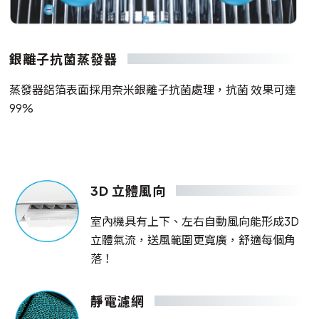
銀離子抗菌蒸發器
蒸發器鋁箔表面採用奈米銀離子抗菌處理，抗菌 效果可達
99%
3D 立體風向
室內機具有上下、左右自動風向能形成3D
立體氣流，送風範圍更寬廣，舒適每個角
落！
靜電濾網