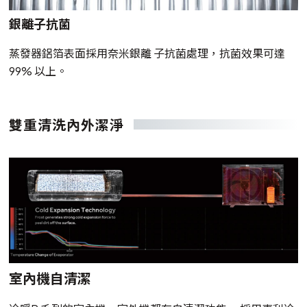
銀離子抗菌
蒸發器鋁箔表面採用奈米銀離 子抗菌處理，抗菌效果可達
99% 以上。
雙重清洗內外潔淨
室內機自清潔