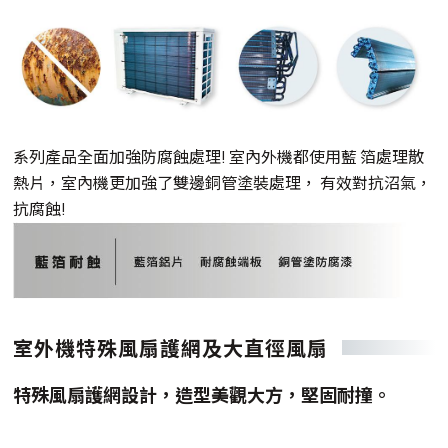
系列產品全面加強防腐蝕處理! 室內外機都使用藍 箔處理散
熱片，室內機更加強了雙邊銅管塗裝處理， 有效對抗沼氣，
抗腐蝕!
室外機特殊風扇護網及大直徑風扇
特殊風扇護網設計，造型美觀大方，堅固耐撞。