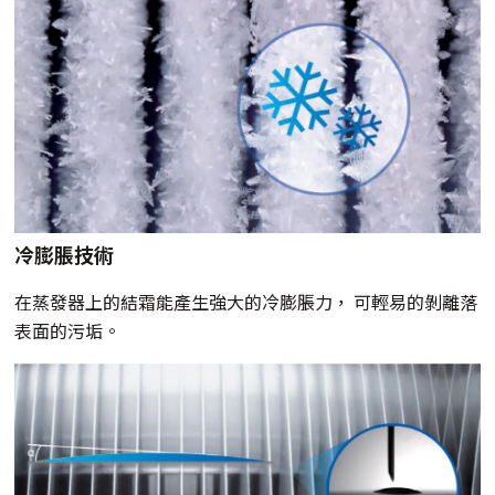
冷膨脹技術
在蒸發器上的結霜能產生強大的冷膨脹力， 可輕易的剝離落
表面的污垢。