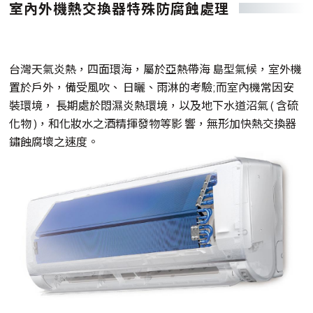
室內外機熱交換器特殊防腐蝕處理
台灣天氣炎熱，四面環海，屬於亞熱帶海 島型氣候，室外機
置於戶外，備受風吹、 日曬、雨淋的考驗;而室內機常因安
裝環境， 長期處於悶濕炎熱環境，以及地下水道沼氣 ( 含硫
化物 )，和化妝水之酒精揮發物等影 響，無形加快熱交換器
鏽蝕腐壞之速度。