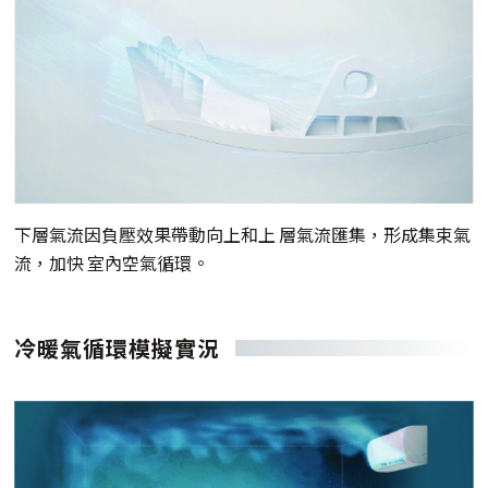
下層氣流因負壓效果帶動向上和上 層氣流匯集，形成集束氣
流，加快 室內空氣循環。
冷暖氣循環模擬實況