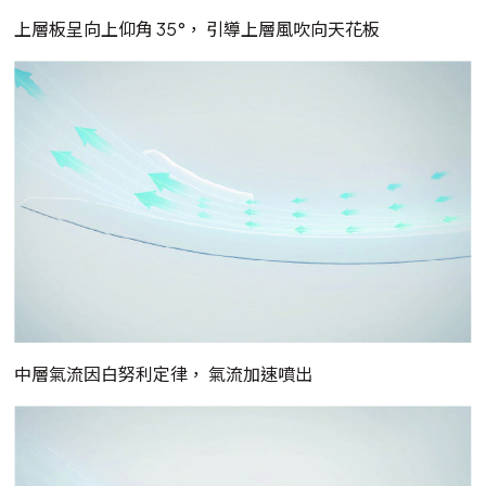
上層板呈向上仰角 35°， 引導上層風吹向天花板
中層氣流因白努利定律， 氣流加速噴出