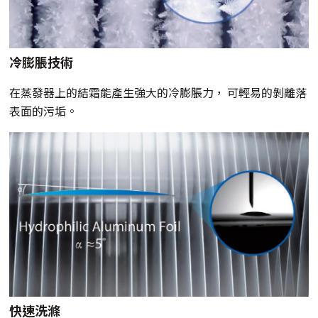
冷膨脹技術
在蒸發器上的結霜能產生強大的冷膨脹力， 可輕易的剝離落
表面的污垢。
快速洗滌