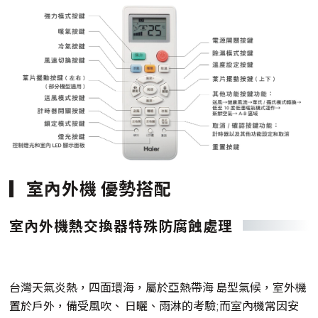
室內外機 優勢搭配
室內外機熱交換器特殊防腐蝕處理
台灣天氣炎熱，四面環海，屬於亞熱帶海 島型氣候，室外機
置於戶外，備受風吹、 日曬、雨淋的考驗;而室內機常因安