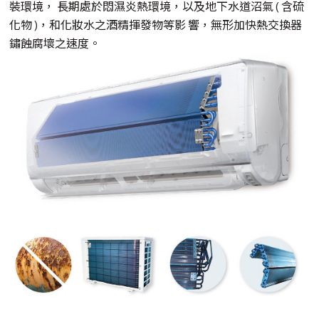
裝環境， 長期處於悶濕炎熱環境，以及地下水道沼氣 ( 含硫
化物 )，和化妝水之酒精揮發物等影 響，無形加快熱交換器
鏽蝕腐壞之速度。