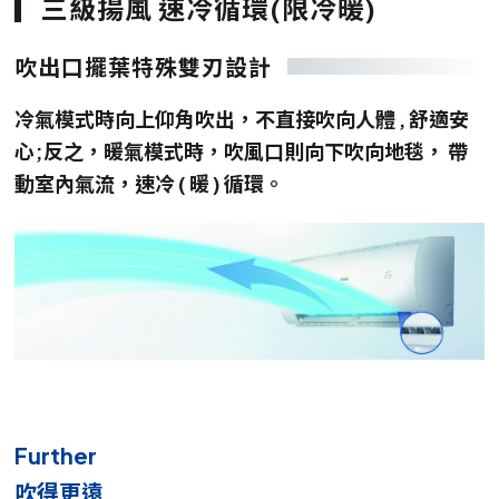
三級揚風 速冷循環(限冷暖)
吹出口擺葉特殊雙刃設計
冷氣模式時向上仰角吹出，不直接吹向人體 , 舒適安
心;反之，暖氣模式時，吹風口則向下吹向地毯， 帶
動室內氣流，速冷 ( 暖 ) 循環。
Further
吹得更遠