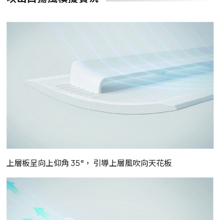
上層板呈向上仰角 35°， 引導上層風吹向天花板