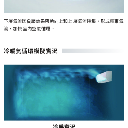
下層氣流因負壓效果帶動向上和上 層氣流匯集，形成集束氣
流，加快 室內空氣循環。
冷暖氣循環模擬實況
冷房實況