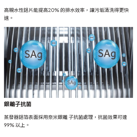
高親水性鋁片能提高20% 的排水效率，讓污垢清洗得更快
速。
銀離子抗菌
蒸發器鋁箔表面採用奈米銀離 子抗菌處理，抗菌效果可達
99% 以上。