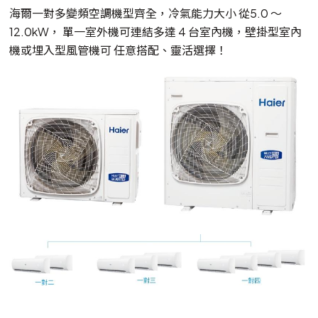
海爾一對多變頻空調機型齊全，冷氣能力大小 從5.0 ～
12.0kW， 單一室外機可連結多達 4 台室內機，壁掛型室內
機或埋入型風管機可 任意搭配、靈活選擇！