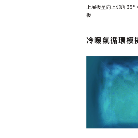
上層板呈向上仰角 35°
板
冷暖氣循環模