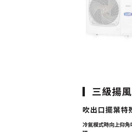
三級揚風
吹出口擺葉特
冷氣模式時向上仰角吹