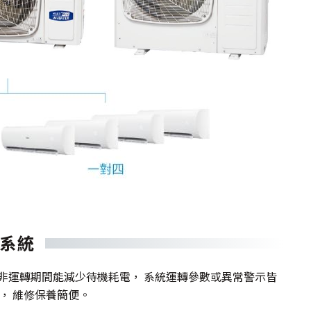
系統
在非運轉期間能減少待機耗電， 系統運轉參數或異常警示皆
上， 維修保養簡便。