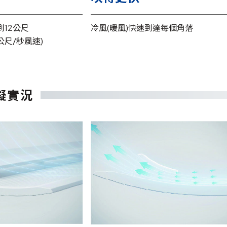
到12公尺
冷風(暖風)快速到達每個角落
公尺/秒風速)
擬實況