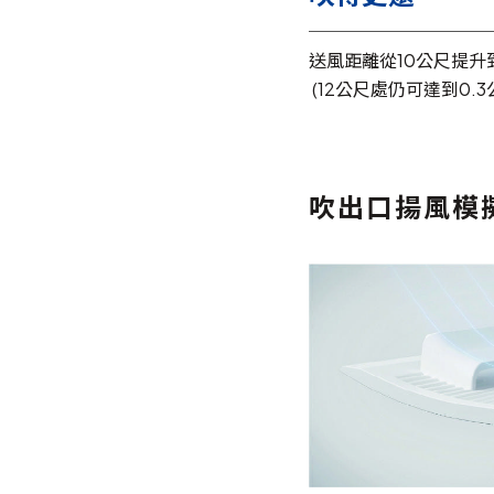
送風距離從10公尺提升
(12公尺處仍可達到0.3
吹出口揚風模