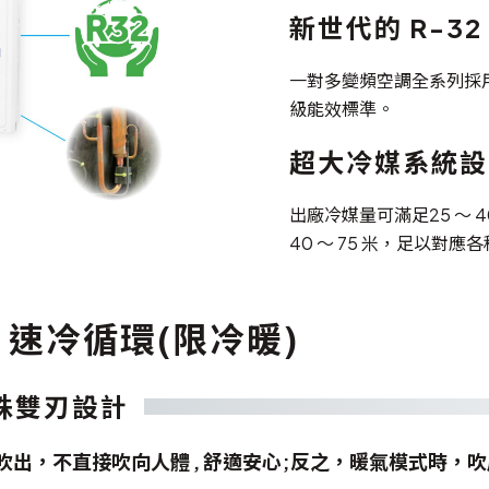
新世代的 R-32
一對多變頻空調全系列採用新
級能效標準。
超大冷媒系統設
出廠冷媒量可滿足25 ～
40 ～ 75 米，足以對應
 速冷循環(限冷暖)
殊雙刃設計
出，不直接吹向人體 , 舒適安心;反之，暖氣模式時，吹風口