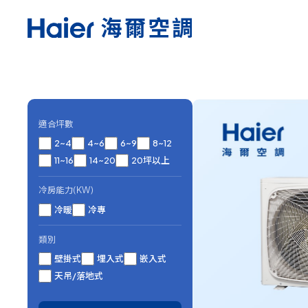
適合坪數
2~4
4~6
6~9
8~12
11~16
14~20
20坪以上
冷房能力(KW)
冷暖
冷專
類別
壁掛式
埋入式
嵌入式
天吊/落地式