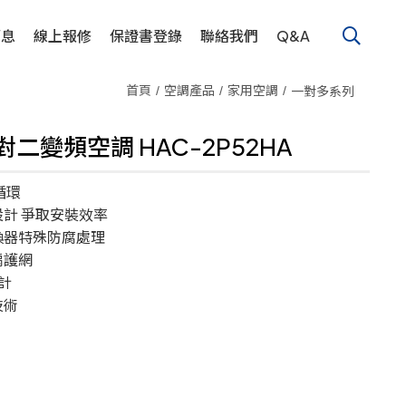
消息
線上報修
保證書登錄
聯絡我們
Q&A
首頁
空調產品
家用空調
一對多系列
一對二變頻空調 HAC-2P52HA
循環
計 爭取安裝效率
換器特殊防腐處理
扇護網
設計
技術