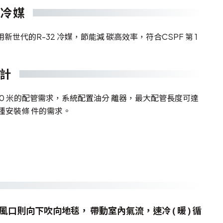
 冷媒
世代的R-32 冷媒，節能減 碳高效率，符合CSPF 第 1
計
 40 米的配管需求，系統配置油分 離器，最大配管長度可達
各種安裝條 件的需求。
則向下吹向地毯， 帶動室內氣流，速冷 ( 暖 ) 循