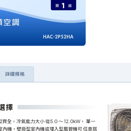
詳細規格
選擇
全，冷氣能力大小 從5.0 ～ 12.0kW， 單一
台室內機，壁掛型室內機或埋入型風管機可 任意搭