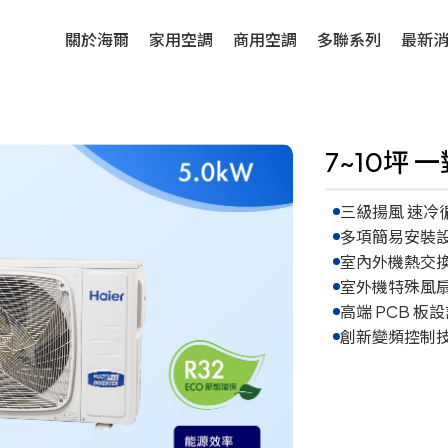
關於海爾
家用空調
商用空調
多聯系列
最新
7~10坪 
三級揚風 速冷
多項簡易安裝設
室內外機熱交
室外機特殊風
高端 PCB 板
創新變頻控制