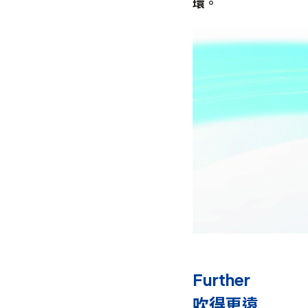
環。
Further
吹得更遠