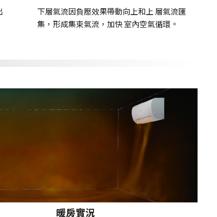
出
下層氣流因負壓效果帶動向上和上 層氣流匯
集，形成集束氣流，加快 室內空氣循環。
暖房實況