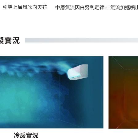
， 引導上層風吹向天花
中層氣流因白努利定律， 氣流加速噴
擬實況
冷房實況