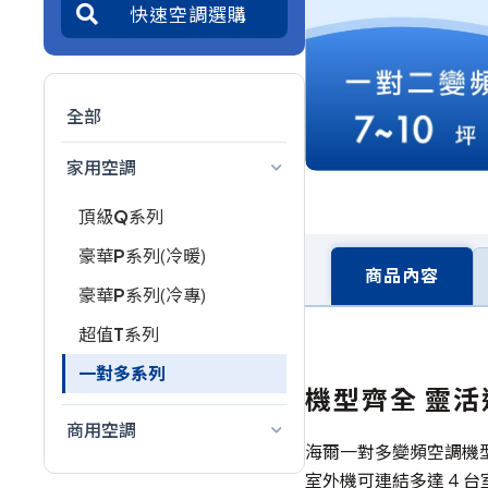
全部
家用空調
頂級
Q
系列
豪華
P
系列(冷暖)
商品內容
豪華
P
系列(冷專)
超值
T
系列
一對多系列
機型齊全 靈活
商用空調
海爾一對多變頻空調機型齊
室外機可連結多達 4 