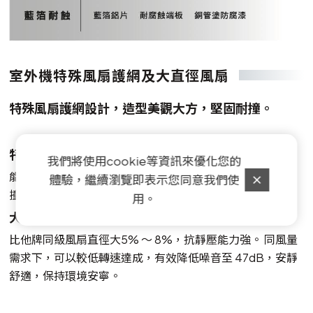
室外機特殊風扇護網及大直徑風扇
特殊風扇護網設計，造型美觀大方，堅固耐撞。
特殊風扇護網設計
我們將使用cookie等資訊來優化您的
能快速揚風導流， 高效排出熱風造型 美觀大方，堅固耐
體驗，繼續瀏覽即表示您同意我們使
撞。
用。
大直徑5 5 0 m m 軸流扇( 以7 . 1 K W 為例)
比他牌同級風扇直徑大5% ～ 8%，抗靜壓能力強。 同風量
需求下，可以較低轉速達成，有效降低噪音至 47dB，安靜
舒適，保持環境安寧。