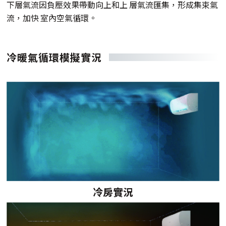
下層氣流因負壓效果帶動向上和上 層氣流匯集，形成集束氣
流，加快 室內空氣循環。
冷暖氣循環模擬實況
冷房實況