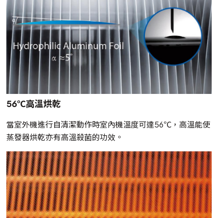
56℃高溫烘乾
當室外機進行自清潔動作時室內機溫度可達56℃，高溫能使
蒸發器烘乾亦有高溫殺菌的功效。