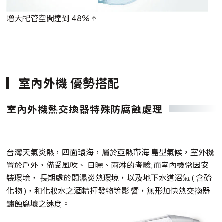
增大配管空間達到 48% ↑
室內外機 優勢搭配
室內外機熱交換器特殊防腐蝕處理
台灣天氣炎熱，四面環海，屬於亞熱帶海 島型氣候，室外機
置於戶外，備受風吹、 日曬、雨淋的考驗;而室內機常因安
裝環境， 長期處於悶濕炎熱環境，以及地下水道沼氣 ( 含硫
化物 )，和化妝水之酒精揮發物等影 響，無形加快熱交換器
鏽蝕腐壞之速度。