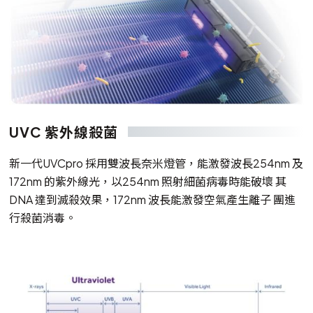
UVC 紫外線殺菌
新一代UVCpro 採用雙波長奈米燈管，能激發波長254nm 及
172nm 的紫外線光，以254nm 照射細菌病毒時能破壞 其
DNA 達到滅殺效果，172nm 波長能激發空氣產生離子 團進
行殺菌消毒。