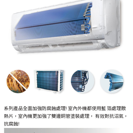
系列產品全面加強防腐蝕處理! 室內外機都使用藍 箔處理散
熱片，室內機更加強了雙邊銅管塗裝處理， 有效對抗沼氣，
抗腐蝕!