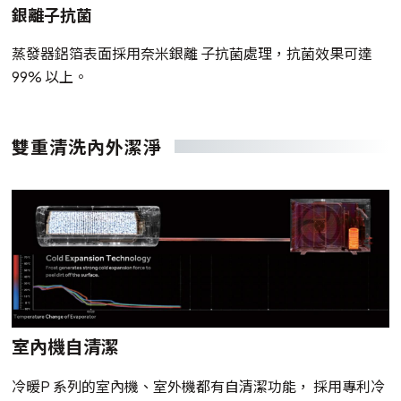
銀離子抗菌
蒸發器鋁箔表面採用奈米銀離 子抗菌處理，抗菌效果可達
99% 以上。
雙重清洗內外潔淨
室內機自清潔
冷暖P 系列的室內機、室外機都有自清潔功能， 採用專利冷