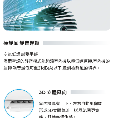
極靜風 靜音運轉
空氣低語 感受平靜
海爾空調的靜音模式能夠讓室內機以極低速運轉,室內機的
運轉 噪音最低可至21dB(A)以下,達到極靜風的境界。
3D 立體風向
室內機具有上下、左右自動風向能
形成3D立體氣流，送風範圍更寬
廣，舒適每個角落！