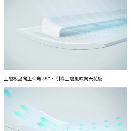
上層板呈向上仰角 35°， 引導上層風吹向天花板