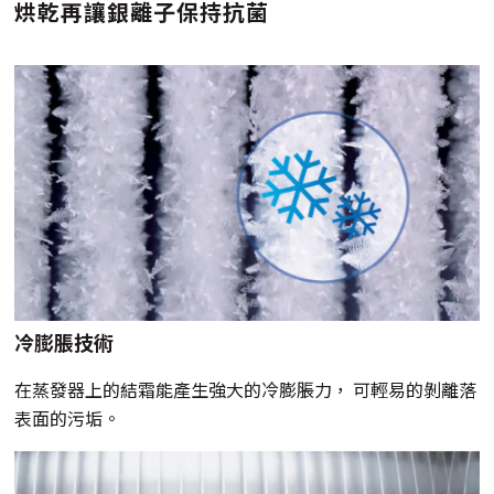
烘乾再讓銀離子保持抗菌
冷膨脹技術
在蒸發器上的結霜能產生強大的冷膨脹力， 可輕易的剝離落
表面的污垢。