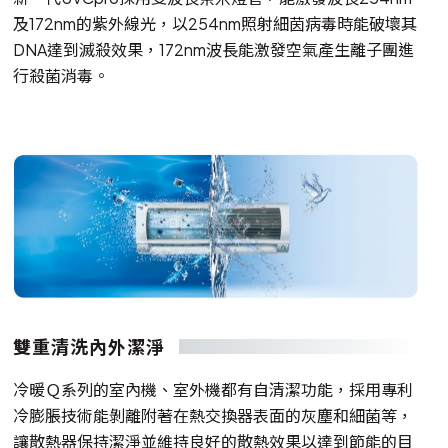
及172nm的紫外線光，以254nm照射細茵病毒時能破壞其
DNA達到滅殺效果，172nm波長能激發空氣產生離子團進
行殺菌消毒。
雙重清洗內外潔淨
冷暖Ｑ系列的室內機、室外機都有自清潔功能，採用專利
冷膨脹技術能剝離附著在熱交換器表面的灰塵和細菌等，
讓散熱器保持潔淨並維持良好的散熱效果以達到節能的目