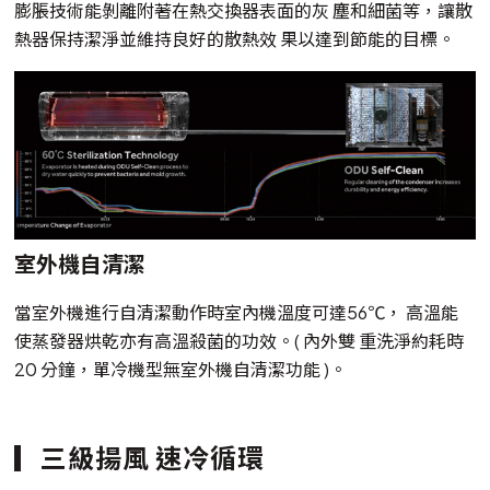
膨脹技術能剝離附著在熱交換器表面的灰 塵和細菌等，讓散
熱器保持潔淨並維持良好的散熱效 果以達到節能的目標。
室外機自清潔
當室外機進行自清潔動作時室內機溫度可達56℃， 高溫能
使蒸發器烘乾亦有高溫殺菌的功效。( 內外雙 重洗淨約耗時
20 分鐘，單冷機型無室外機自清潔功能 )。
三級揚風 速冷循環