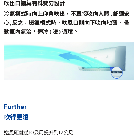
吹出口擺葉特殊雙刃設計
冷氣模式時向上仰角吹出，不直接吹向人體 , 舒適安
心;反之，暖氣模式時，吹風口則向下吹向地毯， 帶
動室內氣流，速冷 ( 暖 ) 循環。
Further
吹得更遠
送風距離從10公尺提升到12公尺