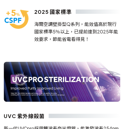
2025 國家標準
海爾空調壁掛型Q系列，能效值高於現行
國家標準5％以上，已提前達到2025年能
效要求，節能省電看得見！
UVC 紫外線殺菌
新一代UVCpro採用雙波長奈米燈管，能激發波長254nm