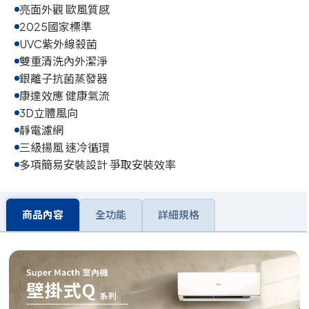
亮面外觀 歐風質感
2025國家標準
UVC紫外線殺菌
雙重清洗內外潔淨
銀離子抗菌蒸發器
康達效應 健康氣流
3D立體風向
靜電濾網
三級揚風 速冷循環
多項簡易安裝設計 爭取安裝效率
商品內容
全功能
詳細規格