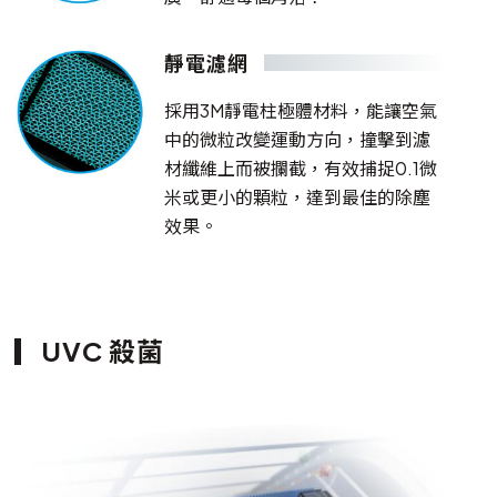
靜電濾網
採用3M靜電柱極體材料，能讓空氣
中的微粒改變運動方向，撞擊到濾
材纖維上而被攔截，有效捕捉0.1微
米或更小的顆粒，達到最佳的除塵
效果。
UVC 殺菌