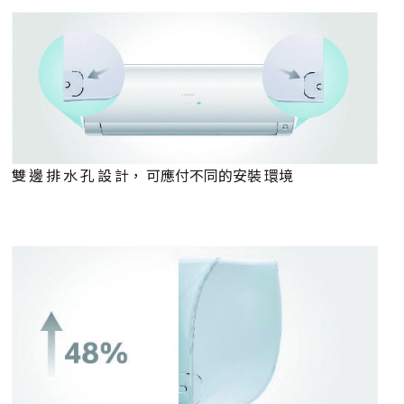
雙 邊 排 水 孔 設 計， 可應付不同的安裝 環境