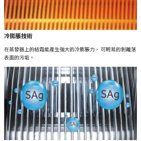
冷膨脹技術
在蒸發器上的結霜能產生強大的冷膨脹力， 可輕易的剝離落
表面的污垢。