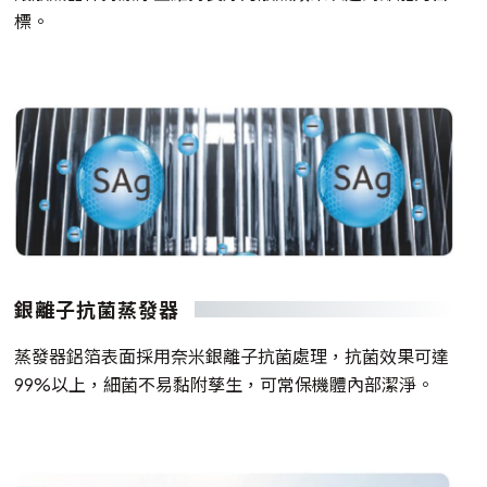
標。
銀離子抗菌蒸發器
蒸發器鋁箔表面採用奈米銀離子抗菌處理，抗菌效果可達
99%以上，細菌不易黏附孳生，可常保機體內部潔淨。