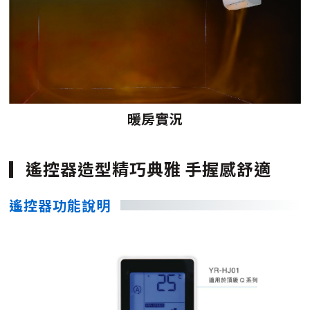
暖房實況
遙控器造型精巧典雅 手握感舒適
遙控器功能說明