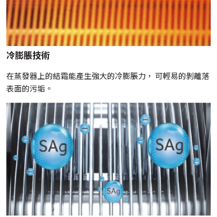
冷膨脹技術
在蒸發器上的結霜能產生強大的冷膨脹力， 可輕易的剝離落
表面的污垢。