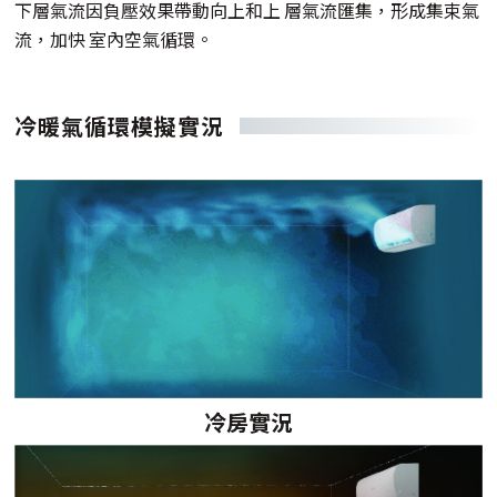
下層氣流因負壓效果帶動向上和上 層氣流匯集，形成集束氣
流，加快 室內空氣循環。
冷暖氣循環模擬實況
冷房實況