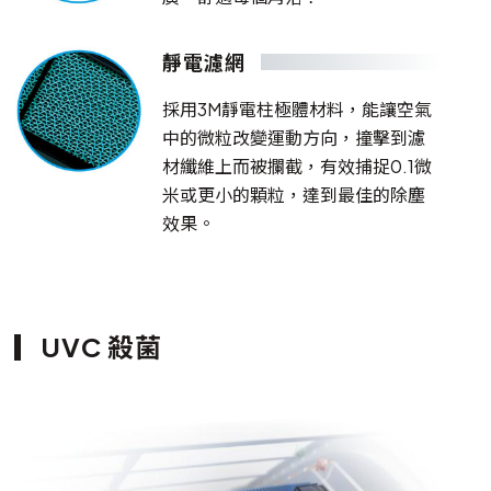
靜電濾網
採用3M靜電柱極體材料，能讓空氣
中的微粒改變運動方向，撞擊到濾
材纖維上而被攔截，有效捕捉0.1微
米或更小的顆粒，達到最佳的除塵
效果。
UVC 殺菌