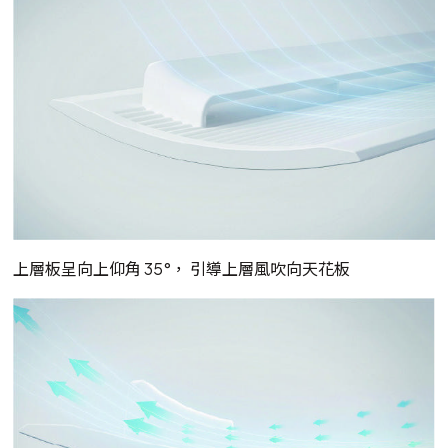
上層板呈向上仰角 35°， 引導上層風吹向天花板