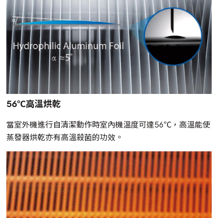
56℃高溫烘乾
當室外機進行自清潔動作時室內機溫度可達56℃，高溫能使
蒸發器烘乾亦有高溫殺菌的功效。