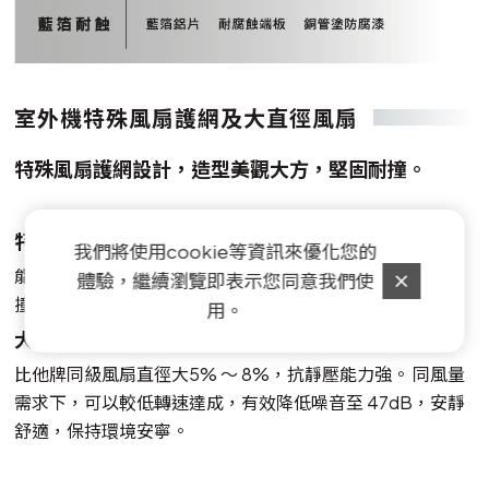
室外機特殊風扇護網及大直徑風扇
特殊風扇護網設計，造型美觀大方，堅固耐撞。
特殊風扇護網設計
我們將使用cookie等資訊來優化您的
能快速揚風導流， 高效排出熱風造型 美觀大方，堅固耐
體驗，繼續瀏覽即表示您同意我們使
撞。
用。
大直徑5 5 0 m m 軸流扇( 以7 . 1 K W 為例)
比他牌同級風扇直徑大5% ～ 8%，抗靜壓能力強。 同風量
需求下，可以較低轉速達成，有效降低噪音至 47dB，安靜
舒適，保持環境安寧。