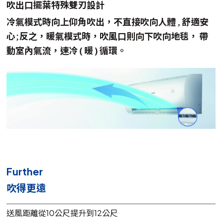
吹出口擺葉特殊雙刃設計
冷氣模式時向上仰角吹出，不直接吹向人體 , 舒適安
心;反之，暖氣模式時，吹風口則向下吹向地毯， 帶
動室內氣流，速冷 ( 暖 ) 循環。
Further
吹得更遠
送風距離從10公尺提升到12公尺