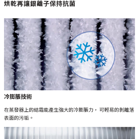
烘乾再讓銀離子保持抗菌
冷膨脹技術
在蒸發器上的結霜能產生強大的冷膨脹力， 可輕易的剝離落
表面的污垢。