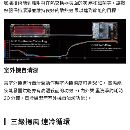
膨脹技術能剝離附著在熱交換器表面的灰 塵和細菌等，讓散
熱器保持潔淨並維持良好的散熱效 果以達到節能的目標。
室外機自清潔
當室外機進行自清潔動作時室內機溫度可達56℃， 高溫能
使蒸發器烘乾亦有高溫殺菌的功效。( 內外雙 重洗淨約耗時
20 分鐘，單冷機型無室外機自清潔功能 )。
三級揚風 速冷循環