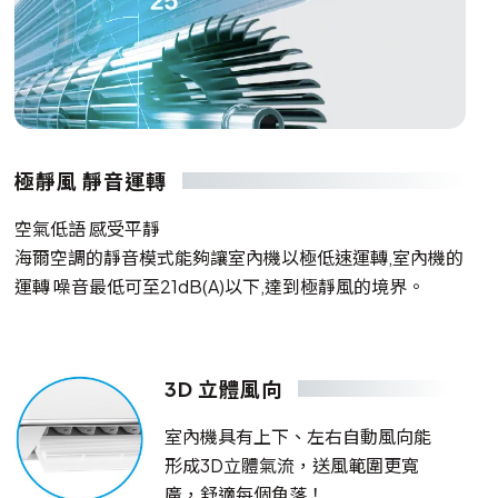
極靜風 靜音運轉
空氣低語 感受平靜
海爾空調的靜音模式能夠讓室內機以極低速運轉,室內機的
運轉 噪音最低可至21dB(A)以下,達到極靜風的境界。
3D 立體風向
室內機具有上下、左右自動風向能
形成3D立體氣流，送風範圍更寬
廣，舒適每個角落！