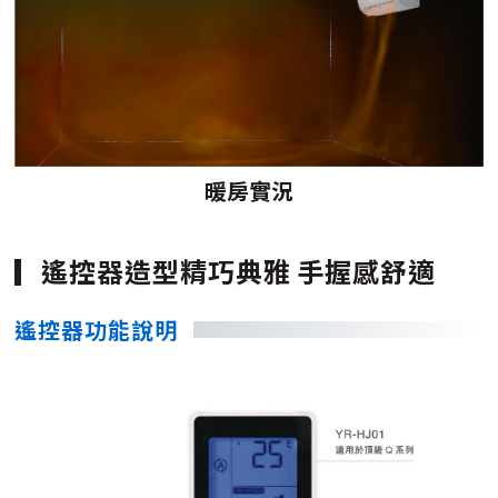
暖房實況
遙控器造型精巧典雅 手握感舒適
遙控器功能說明