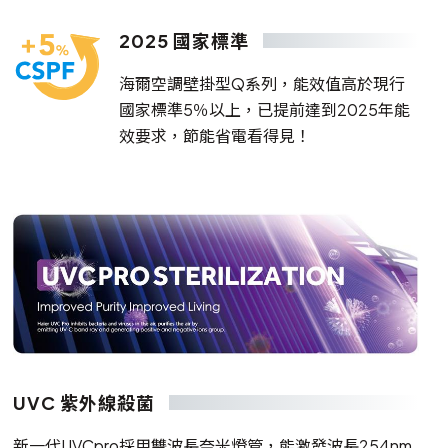
2025 國家標準
海爾空調壁掛型Q系列，能效值高於現行
國家標準5％以上，已提前達到2025年能
效要求，節能省電看得見！
UVC 紫外線殺菌
新一代UVCpro採用雙波長奈米燈管，能激發波長254nm