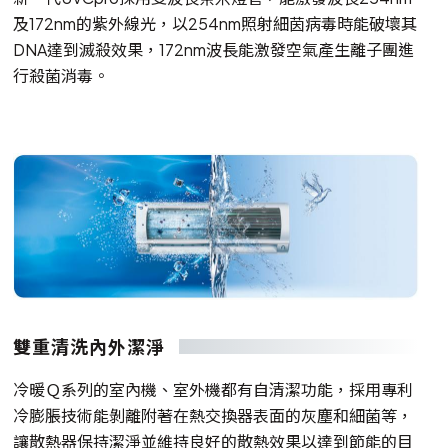
及172nm的紫外線光，以254nm照射細茵病毒時能破壞其
DNA達到滅殺效果，172nm波長能激發空氣產生離子團進
行殺菌消毒。
雙重清洗內外潔淨
冷暖Ｑ系列的室內機、室外機都有自清潔功能，採用專利
冷膨脹技術能剝離附著在熱交換器表面的灰塵和細菌等，
讓散熱器保持潔淨並維持良好的散熱效果以達到節能的目