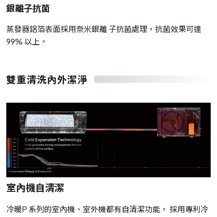
銀離子抗菌
蒸發器鋁箔表面採用奈米銀離 子抗菌處理，抗菌效果可達
99% 以上。
雙重清洗內外潔淨
室內機自清潔
冷暖P 系列的室內機、室外機都有自清潔功能， 採用專利冷