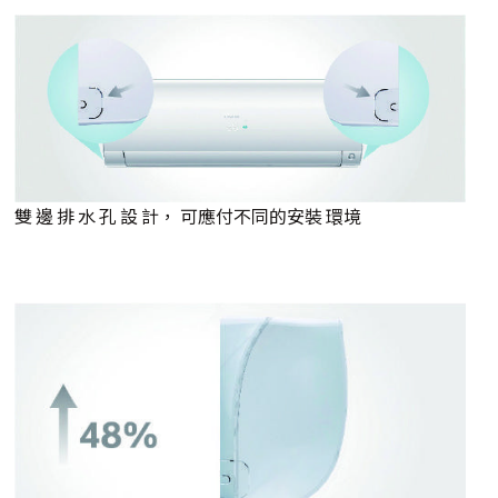
雙 邊 排 水 孔 設 計， 可應付不同的安裝 環境