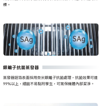
標。
銀離子抗菌蒸發器
蒸發器鋁箔表面採用奈米銀離子抗菌處理，抗菌效果可達
99%以上，細菌不易黏附孳生，可常保機體內部潔淨。