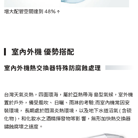
增大配管空間達到 48% ↑
室內外機 優勢搭配
室內外機熱交換器特殊防腐蝕處理
台灣天氣炎熱，四面環海，屬於亞熱帶海 島型氣候，室外機
置於戶外，備受風吹、 日曬、雨淋的考驗;而室內機常因安
裝環境， 長期處於悶濕炎熱環境，以及地下水道沼氣 ( 含硫
化物 )，和化妝水之酒精揮發物等影 響，無形加快熱交換器
鏽蝕腐壞之速度。