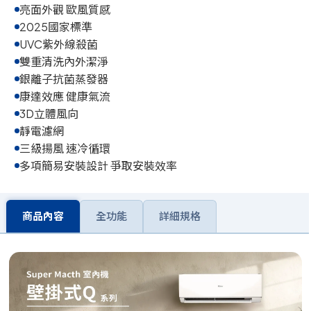
亮面外觀 歐風質感
2025國家標準
UVC紫外線殺菌
雙重清洗內外潔淨
銀離子抗菌蒸發器
康達效應 健康氣流
3D立體風向
靜電濾網
三級揚風 速冷循環
多項簡易安裝設計 爭取安裝效率
商品內容
全功能
詳細規格