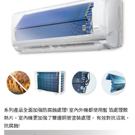
系列產品全面加強防腐蝕處理! 室內外機都使用藍 箔處理散
熱片，室內機更加強了雙邊銅管塗裝處理， 有效對抗沼氣，
抗腐蝕!