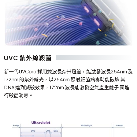
UVC 紫外線殺菌
新一代UVCpro 採用雙波長奈米燈管，能激發波長254nm 及
172nm 的紫外線光，以254nm 照射細菌病毒時能破壞 其
DNA 達到滅殺效果，172nm 波長能激發空氣產生離子 團進
行殺菌消毒。