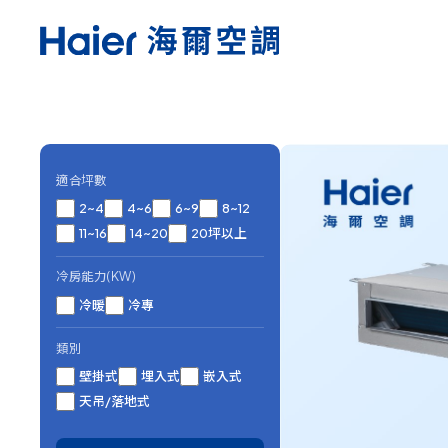
適合坪數
2~4
4~6
6~9
8~12
11~16
14~20
20坪以上
冷房能力(KW)
冷暖
冷專
類別
壁掛式
埋入式
嵌入式
天吊/落地式