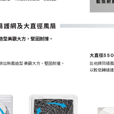
扇護網及大直徑風扇
造型美觀大方，堅固耐撞。
大直徑5 5 0 
排出熱風造型 美觀大方，堅固耐撞。
比他牌同級風
以較低轉速達