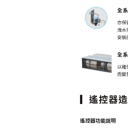
全系
亦保
洩水
安裝
全
以確
而變
遙控器造
遙控器功能說明