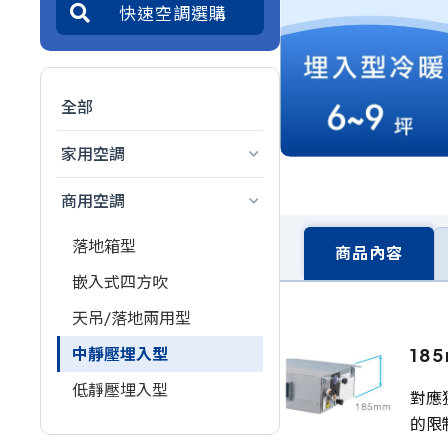
全部
家用空調
商用空調
落地箱型
商品內容
嵌入式四方吹
天吊/落地兩用型
18
中靜壓埋入型
低靜壓埋入型
對應
的限