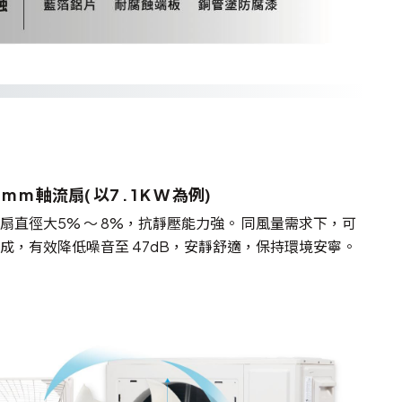
m m 軸流扇( 以7 . 1 K W 為例)
扇直徑大5% ～ 8%，抗靜壓能力強。 同風量需求下，可
成，有效降低噪音至 47dB，安靜舒適，保持環境安寧。