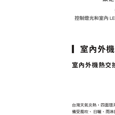
室內外機
室內外機熱交
台灣天氣炎熱，四面環
備受風吹、 日曬、雨淋