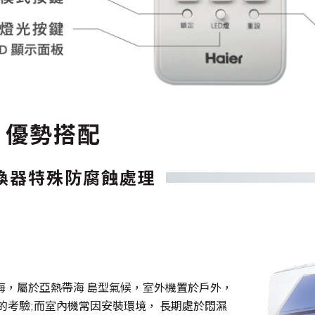
 優勢搭配
換器特殊防腐蝕處理
海，屬於亞熱帶海 島型氣候，室外機置於戶外，
的考驗;而室內機常因安裝環境， 長期處於悶濕