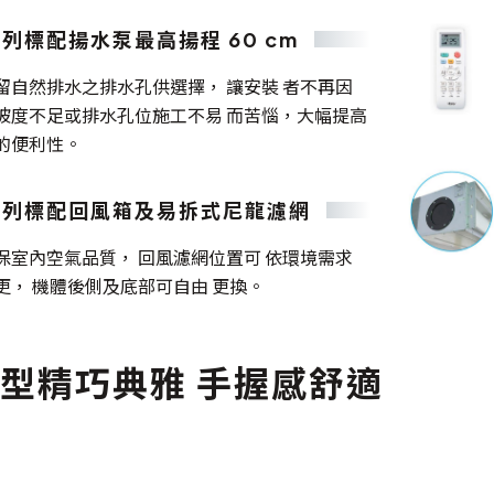
列標配揚水泵最高揚程 60 cm
留自然排水之排水孔供選擇， 讓安裝 者不再因
坡度不足或排水孔位施工不易 而苦惱，大幅提高
的便利性。
系列標配回風箱及易拆式尼龍濾網
保室內空氣品質， 回風濾網位置可 依環境需求
更， 機體後側及底部可自由 更換。
型精巧典雅 手握感舒適