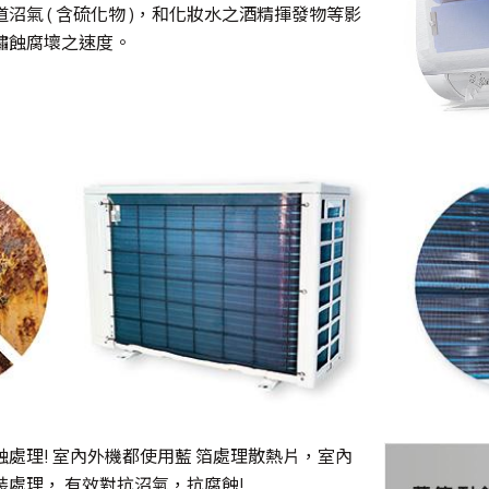
沼氣 ( 含硫化物 )，和化妝水之酒精揮發物等影
鏽蝕腐壞之速度。
處理! 室內外機都使用藍 箔處理散熱片，室內
處理， 有效對抗沼氣，抗腐蝕!