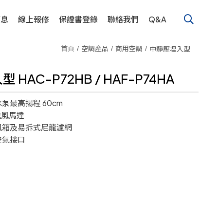
消息
線上報修
保證書登錄
聯絡我們
Q&A
首頁
空調產品
商用空調
中靜壓埋入型
型 HAC-P72HB / HAF-P74HA
泵最高揚程 60cm
送風馬達
風箱及易拆式尼龍濾網
空氣接口