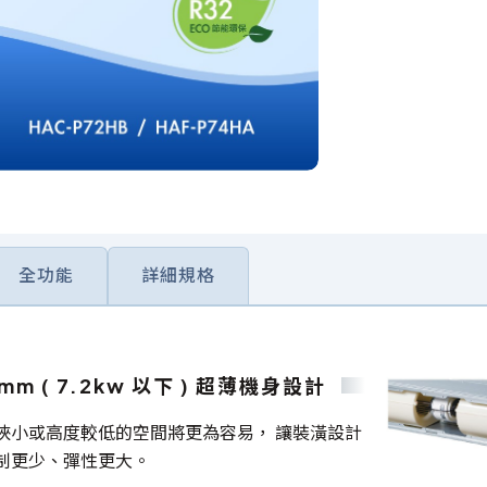
全功能
詳細規格
5mm ( 7.2kw 以下 ) 超薄機身設計
狹小或高度較低的空間將更為容易， 讓裝潢設計
制更少、彈性更大。