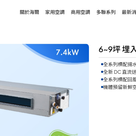
關於海爾
家用空調
商用空調
多聯系列
最新
6~9坪 埋入
全系列標配揚水
全新 DC 直流
全系列標配回
機體預留新鮮