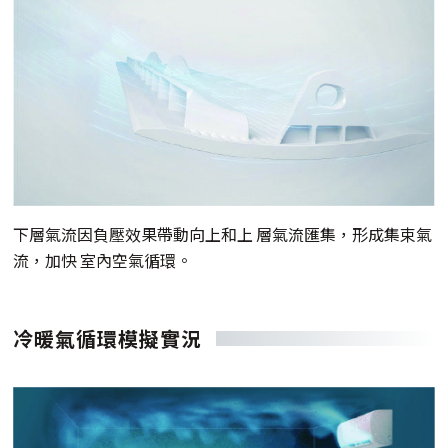
下層氣流因負壓效果帶動向上和上 層氣流匯集，形成集束氣
流，加快 室內空氣循環。
冷暖氣循環模擬實況