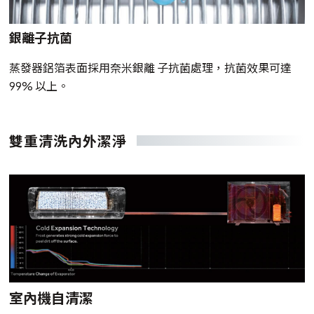
銀離子抗菌
蒸發器鋁箔表面採用奈米銀離 子抗菌處理，抗菌效果可達
99% 以上。
雙重清洗內外潔淨
室內機自清潔