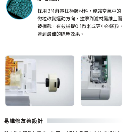
採用 3M 靜電柱極體材料，能讓空氣中的
微粒改變運動方向，撞擊到濾材纖維上而
被攔截，有效捕捉0.1微米或更小的顆粒，
達到最佳的除塵效果。
易維修友善設計