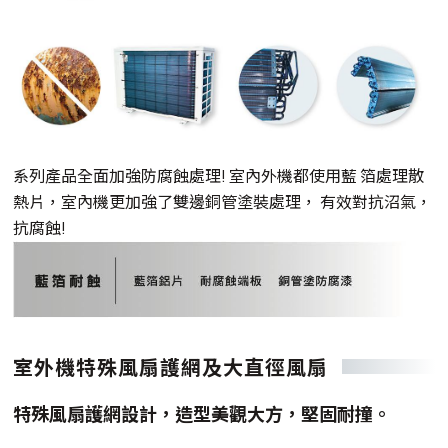
系列產品全面加強防腐蝕處理! 室內外機都使用藍 箔處理散
熱片，室內機更加強了雙邊銅管塗裝處理， 有效對抗沼氣，
抗腐蝕!
室外機特殊風扇護網及大直徑風扇
特殊風扇護網設計，造型美觀大方，堅固耐撞。