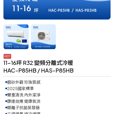
11-16坪 R32 變頻分離式冷暖
HAC-P85HB / HAS-P85HB
磨砂外觀 珍珠質感
2025國家標準
雙重清洗 內外潔淨
康達效應 健康氣流
銀離子抗菌蒸發器
三級揚風 速冷循環