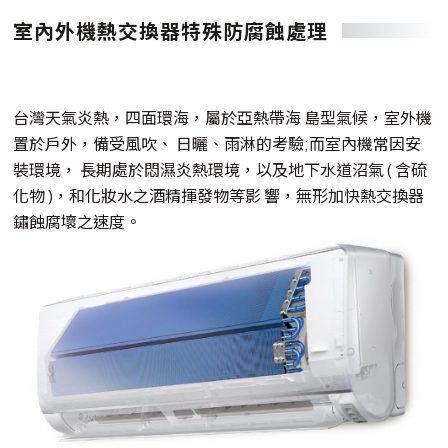
室內外機熱交換器特殊防腐蝕處理
台灣天氣炎熱，四面環海，屬於亞熱帶海 島型氣候，室外機
置於戶外，備受風吹、 日曬、雨淋的考驗;而室內機常因安
裝環境， 長期處於悶濕炎熱環境，以及地下水道沼氣 ( 含硫
化物 )，和化妝水之酒精揮發物等影 響，無形加快熱交換器
鏽蝕腐壞之速度。