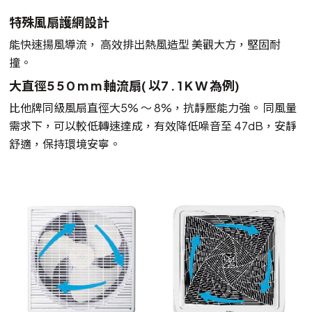
特殊風扇護網設計
能快速揚風導流， 高效排出熱風造型 美觀大方，堅固耐
撞。
大直徑5 5 0 m m 軸流扇( 以7 . 1 K W 為例)
比他牌同級風扇直徑大5% ～ 8%，抗靜壓能力強。 同風量
需求下，可以較低轉速達成，有效降低噪音至 47dB，安靜
舒適，保持環境安寧。