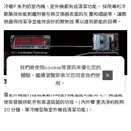
冷暖P 系列的室內機、室外機都有自清潔功能， 採用專利冷
膨脹技術能剝離附著在熱交換器表面的灰 塵和細菌等，讓散
熱器保持潔淨並維持良好的散熱效 果以達到節能的目標。
我們將使用cookie等資訊來優化您的
體驗，繼續瀏覽即表示您同意我們使
室外機自清潔
用。
當室外機進行自清潔動作時室內機溫度可達56℃， 高溫能
使蒸發器烘乾亦有高溫殺菌的功效。( 內外雙 重洗淨約耗時
20 分鐘，單冷機型無室外機自清潔功能 )。