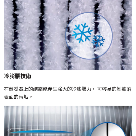
冷膨脹技術
在蒸發器上的結霜能產生強大的冷膨脹力， 可輕易的剝離落
表面的污垢。