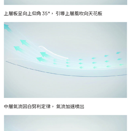
上層板呈向上仰角 35°， 引導上層風吹向天花板
中層氣流因白努利定律， 氣流加速噴出