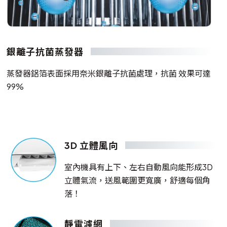
銀離子抗菌蒸發器
蒸發器鋁箔表面採用奈米銀離子抗菌處理，抗菌 效果可達
99%
3D 立體風向
室內機具有上下、左右自動風向能形成3D
立體氣流，送風範圍更寬廣，舒適每個角
落！
靜電濾網