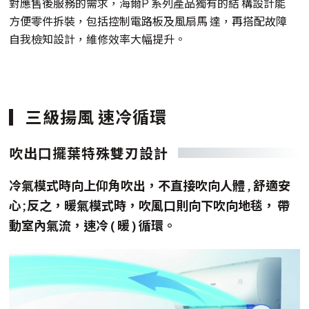
對應售後服務的需求，海爾P 系列產品獨有的結 構設計能
方便零件拆裝，包括控制電路板及風扇馬 達，再搭配故障
自我檢知設計，維修效率大幅提升。
三級揚風 速冷循環
吹出口擺葉特殊雙刃設計
冷氣模式時向上仰角吹出，不直接吹向人體 , 舒適安
心;反之，暖氣模式時，吹風口則向下吹向地毯， 帶
動室內氣流，速冷 ( 暖 ) 循環。