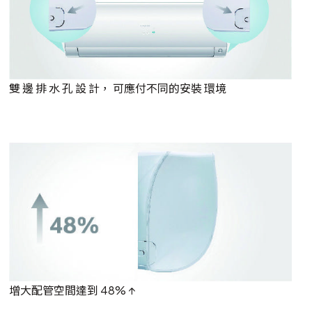
雙 邊 排 水 孔 設 計， 可應付不同的安裝 環境
增大配管空間達到 48% ↑