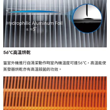
56℃高溫烘乾
當室外機進行自清潔動作時室內機溫度可達56℃，高溫能使
蒸發器烘乾亦有高溫殺菌的功效。