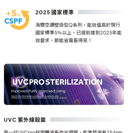
2025 國家標準
海爾空調壁掛型Q系列，能效值高於現行
國家標準5％以上，已提前達到2025年能
效要求，節能省電看得見！
UVC 紫外線殺菌
新一代UVCpro採用雙波長奈米燈管，能激發波長254nm