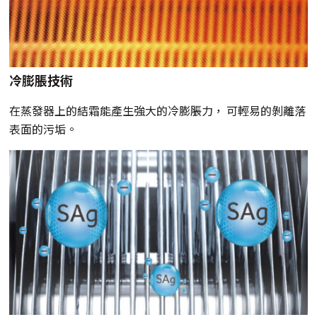
冷膨脹技術
在蒸發器上的結霜能產生強大的冷膨脹力， 可輕易的剝離落
表面的污垢。