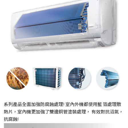
系列產品全面加強防腐蝕處理! 室內外機都使用藍 箔處理散
熱片，室內機更加強了雙邊銅管塗裝處理， 有效對抗沼氣，
抗腐蝕!