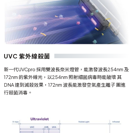
UVC 紫外線殺菌
新一代UVCpro 採用雙波長奈米燈管，能激發波長254nm 及
172nm 的紫外線光，以254nm 照射細菌病毒時能破壞 其
DNA 達到滅殺效果，172nm 波長能激發空氣產生離子 團進
行殺菌消毒。