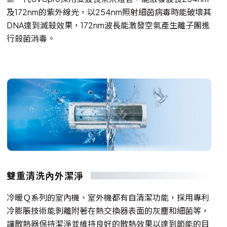
及172nm的紫外線光，以254nm照射細茵病毒時能破壞其
DNA達到滅殺效果，172nm波長能激發空氣產生離子團進
行殺菌消毒。
雙重清洗內外潔淨
冷暖Ｑ系列的室內機、室外機都有自清潔功能，採用專利
冷膨脹技術能剝離附著在熱交換器表面的灰塵和細菌等，
讓散熱器保持潔淨並維持良好的散熱效果以達到節能的目