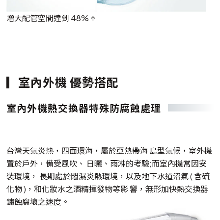
增大配管空間達到 48% ↑
室內外機 優勢搭配
室內外機熱交換器特殊防腐蝕處理
台灣天氣炎熱，四面環海，屬於亞熱帶海 島型氣候，室外機
置於戶外，備受風吹、 日曬、雨淋的考驗;而室內機常因安
裝環境， 長期處於悶濕炎熱環境，以及地下水道沼氣 ( 含硫
化物 )，和化妝水之酒精揮發物等影 響，無形加快熱交換器
鏽蝕腐壞之速度。