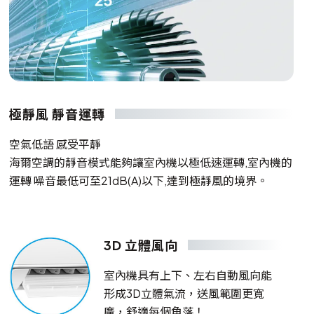
極靜風 靜音運轉
空氣低語 感受平靜
海爾空調的靜音模式能夠讓室內機以極低速運轉,室內機的
運轉 噪音最低可至21dB(A)以下,達到極靜風的境界。
3D 立體風向
室內機具有上下、左右自動風向能
形成3D立體氣流，送風範圍更寬
廣，舒適每個角落！