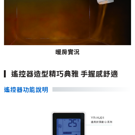
暖房實況
遙控器造型精巧典雅 手握感舒適
遙控器功能說明