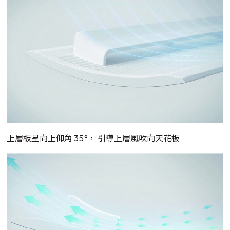
上層板呈向上仰角 35°， 引導上層風吹向天花板