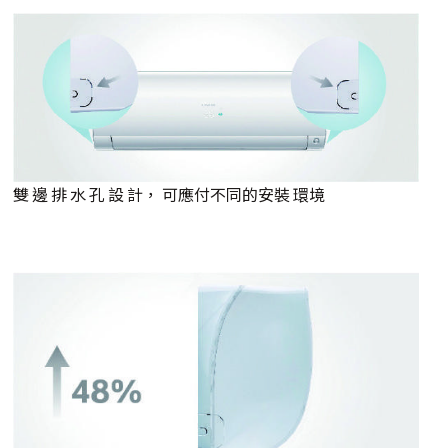
雙 邊 排 水 孔 設 計， 可應付不同的安裝 環境