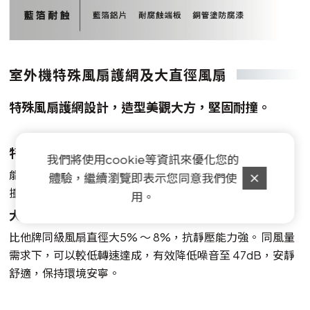
室外機特殊風扇護網及大直徑風扇
特殊風扇護網設計，造型美觀大方，堅固耐撞。
特殊風扇護網設計
我們將使用cookie等資訊來優化您的
能快速揚風導流， 高效排出熱風造型 美觀大方，堅固耐
體驗，繼續瀏覽即表示您同意我們使
撞。
用。
大直徑5 5 0 m m 軸流扇( 以7 . 1 K W 為例)
比他牌同級風扇直徑大5% ～ 8%，抗靜壓能力強。 同風量
需求下，可以較低轉速達成，有效降低噪音至 47dB，安靜
舒適，保持環境安寧。