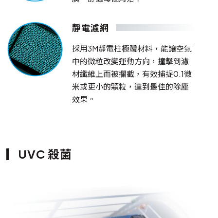
靜電濾網
採用3M靜電柱極體材料，能讓空氣
中的微粒改變運動方向，撞擊到濾
材纖維上而被攔截，有效捕捉0.1微
米或更小的顆粒，達到最佳的除塵
效果。
UVC 殺菌