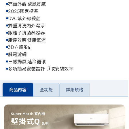
亮面外觀 歐風質感
2025國家標準
UVC紫外線殺菌
雙重清洗內外潔淨
銀離子抗菌蒸發器
康達效應 健康氣流
3D立體風向
靜電濾網
三級揚風 速冷循環
多項簡易安裝設計 爭取安裝效率
商品內容
全功能
詳細規格