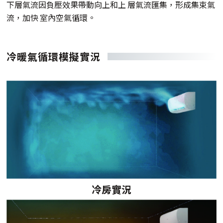
下層氣流因負壓效果帶動向上和上 層氣流匯集，形成集束氣
流，加快 室內空氣循環。
冷暖氣循環模擬實況
冷房實況