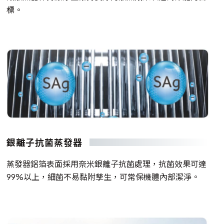
標。
銀離子抗菌蒸發器
蒸發器鋁箔表面採用奈米銀離子抗菌處理，抗菌效果可達
99%以上，細菌不易黏附孳生，可常保機體內部潔淨。