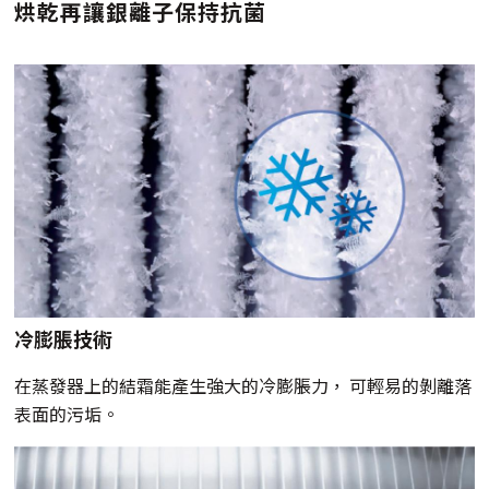
烘乾再讓銀離子保持抗菌
冷膨脹技術
在蒸發器上的結霜能產生強大的冷膨脹力， 可輕易的剝離落
表面的污垢。