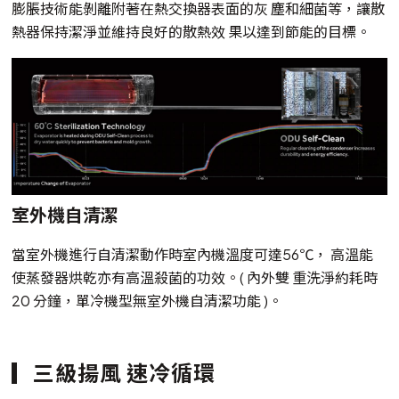
膨脹技術能剝離附著在熱交換器表面的灰 塵和細菌等，讓散
熱器保持潔淨並維持良好的散熱效 果以達到節能的目標。
室外機自清潔
當室外機進行自清潔動作時室內機溫度可達56℃， 高溫能
使蒸發器烘乾亦有高溫殺菌的功效。( 內外雙 重洗淨約耗時
20 分鐘，單冷機型無室外機自清潔功能 )。
三級揚風 速冷循環