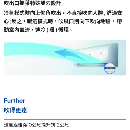
吹出口擺葉特殊雙刃設計
冷氣模式時向上仰角吹出，不直接吹向人體 , 舒適安
心;反之，暖氣模式時，吹風口則向下吹向地毯， 帶
動室內氣流，速冷 ( 暖 ) 循環。
Further
吹得更遠
送風距離從10公尺提升到12公尺