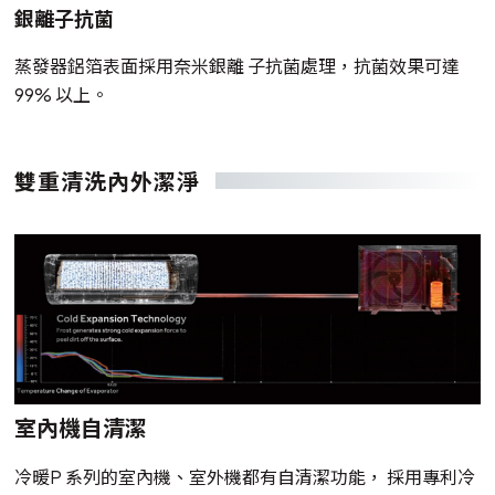
銀離子抗菌
蒸發器鋁箔表面採用奈米銀離 子抗菌處理，抗菌效果可達
99% 以上。
雙重清洗內外潔淨
室內機自清潔
冷暖P 系列的室內機、室外機都有自清潔功能， 採用專利冷