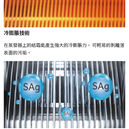
冷膨脹技術
在蒸發器上的結霜能產生強大的冷膨脹力， 可輕易的剝離落
表面的污垢。