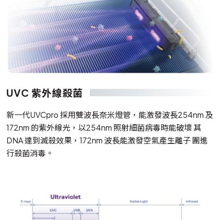
UVC 紫外線殺菌
新一代UVCpro 採用雙波長奈米燈管，能激發波長254nm 及
172nm 的紫外線光，以254nm 照射細菌病毒時能破壞 其
DNA 達到滅殺效果，172nm 波長能激發空氣產生離子 團進
行殺菌消毒。