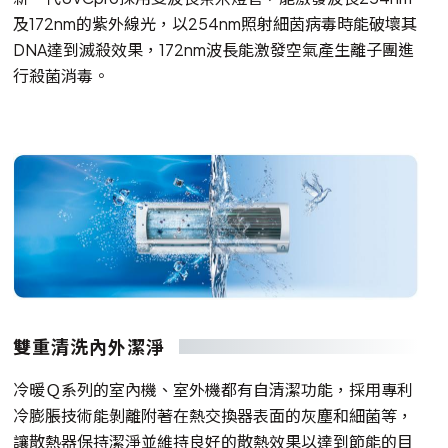
及172nm的紫外線光，以254nm照射細茵病毒時能破壞其
DNA達到滅殺效果，172nm波長能激發空氣產生離子團進
行殺菌消毒。
雙重清洗內外潔淨
冷暖Ｑ系列的室內機、室外機都有自清潔功能，採用專利
冷膨脹技術能剝離附著在熱交換器表面的灰塵和細菌等，
讓散熱器保持潔淨並維持良好的散熱效果以達到節能的目