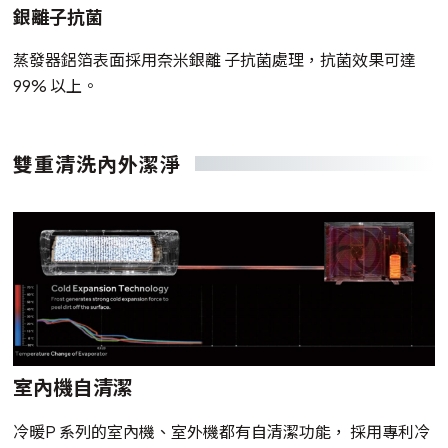
銀離子抗菌
蒸發器鋁箔表面採用奈米銀離 子抗菌處理，抗菌效果可達
99% 以上。
雙重清洗內外潔淨
室內機自清潔
冷暖P 系列的室內機、室外機都有自清潔功能， 採用專利冷