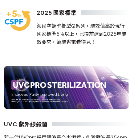
2025 國家標準
海爾空調壁掛型Q系列，能效值高於現行
國家標準5％以上，已提前達到2025年能
效要求，節能省電看得見！
UVC 紫外線殺菌
新一代UVCpro採用雙波長奈米燈管，能激發波長254nm