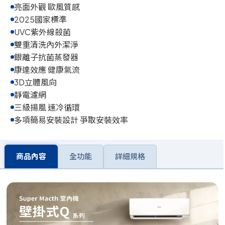
亮面外觀 歐風質感
2025國家標準
UVC紫外線殺菌
雙重清洗內外潔淨
銀離子抗菌蒸發器
康達效應 健康氣流
3D立體風向
靜電濾網
三級揚風 速冷循環
多項簡易安裝設計 爭取安裝效率
商品內容
全功能
詳細規格