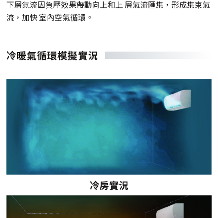
下層氣流因負壓效果帶動向上和上 層氣流匯集，形成集束氣
流，加快 室內空氣循環。
冷暖氣循環模擬實況
冷房實況