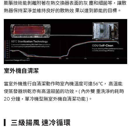
膨脹技術能剝離附著在熱交換器表面的灰 塵和細菌等，讓散
熱器保持潔淨並維持良好的散熱效 果以達到節能的目標。
室外機自清潔
當室外機進行自清潔動作時室內機溫度可達56℃， 高溫能
使蒸發器烘乾亦有高溫殺菌的功效。( 內外雙 重洗淨約耗時
20 分鐘，單冷機型無室外機自清潔功能 )。
三級揚風 速冷循環