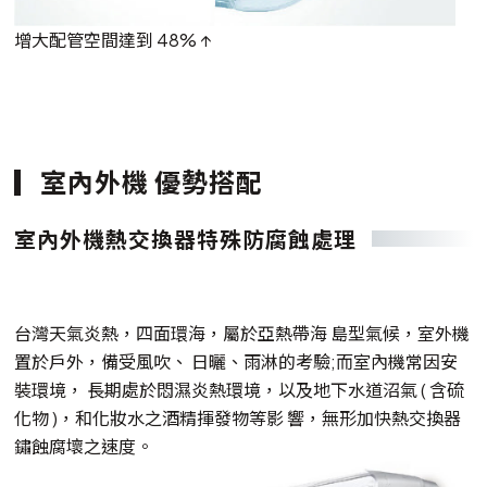
增大配管空間達到 48% ↑
室內外機 優勢搭配
室內外機熱交換器特殊防腐蝕處理
台灣天氣炎熱，四面環海，屬於亞熱帶海 島型氣候，室外機
置於戶外，備受風吹、 日曬、雨淋的考驗;而室內機常因安
裝環境， 長期處於悶濕炎熱環境，以及地下水道沼氣 ( 含硫
化物 )，和化妝水之酒精揮發物等影 響，無形加快熱交換器
鏽蝕腐壞之速度。