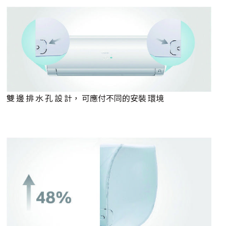
雙 邊 排 水 孔 設 計， 可應付不同的安裝 環境