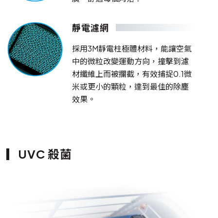
靜電濾網
採用3M靜電柱極體材料，能讓空氣
中的微粒改變運動方向，撞擊到濾
材纖維上而被攔截，有效捕捉0.1微
米或更小的顆粒，達到最佳的除塵
效果。
UVC 殺菌