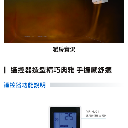
暖房實況
遙控器造型精巧典雅 手握感舒適
遙控器功能說明