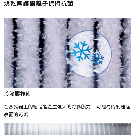
烘乾再讓銀離子保持抗菌
冷膨脹技術
在蒸發器上的結霜能產生強大的冷膨脹力， 可輕易的剝離落
表面的污垢。