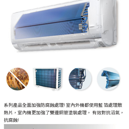
系列產品全面加強防腐蝕處理! 室內外機都使用藍 箔處理散
熱片，室內機更加強了雙邊銅管塗裝處理， 有效對抗沼氣，
抗腐蝕!