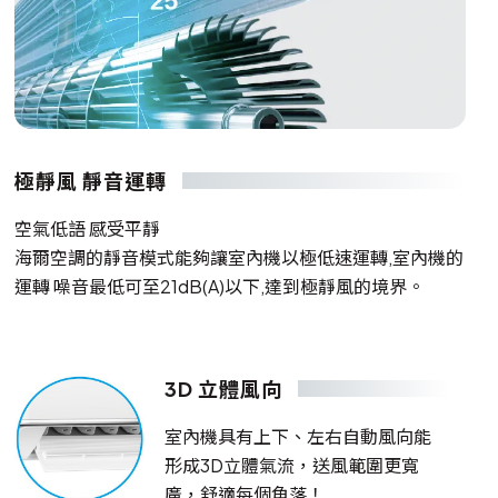
極靜風 靜音運轉
空氣低語 感受平靜
海爾空調的靜音模式能夠讓室內機以極低速運轉,室內機的
運轉 噪音最低可至21dB(A)以下,達到極靜風的境界。
3D 立體風向
室內機具有上下、左右自動風向能
形成3D立體氣流，送風範圍更寬
廣，舒適每個角落！