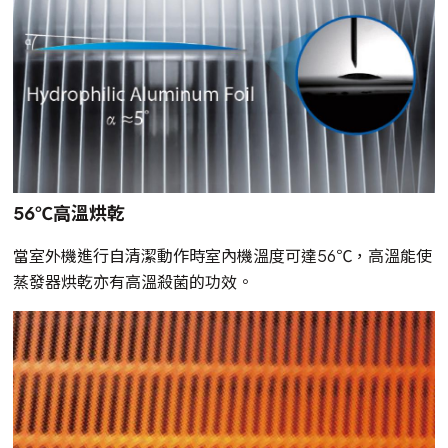
56℃高溫烘乾
當室外機進行自清潔動作時室內機溫度可達56℃，高溫能使
蒸發器烘乾亦有高溫殺菌的功效。