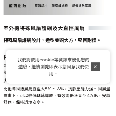
室外機特殊風扇護網及大直徑風扇
特殊風扇護網設計，造型美觀大方，堅固耐撞。
特殊風扇護網設計
我們將使用cookie等資訊來優化您的
能快速揚風導流， 高效排出熱風造型 美觀大方，堅固耐
體驗，繼續瀏覽即表示您同意我們使
撞。
用。
大直徑5 5 0 m m 軸流扇( 以7 . 1 K W 為例)
比他牌同級風扇直徑大5% ～ 8%，抗靜壓能力強。 同風量
需求下，可以較低轉速達成，有效降低噪音至 47dB，安靜
舒適，保持環境安寧。