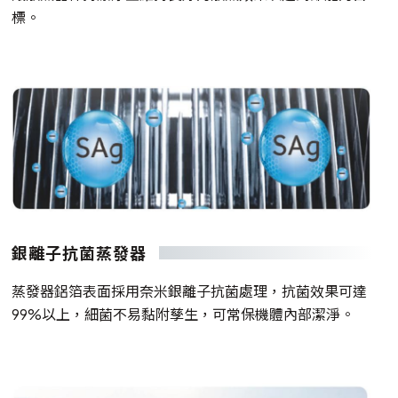
標。
銀離子抗菌蒸發器
蒸發器鋁箔表面採用奈米銀離子抗菌處理，抗菌效果可達
99%以上，細菌不易黏附孳生，可常保機體內部潔淨。