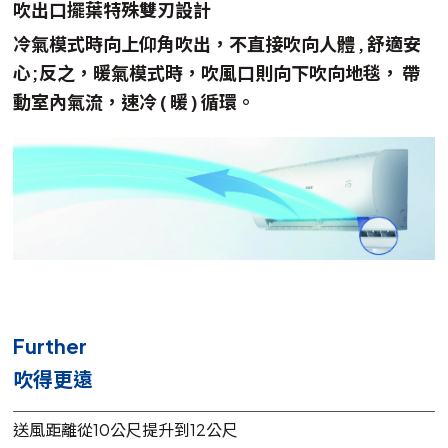
吹出口擺葉特殊雙刃設計
冷氣模式時向上仰角吹出，不直接吹向人體 , 舒適安
心;反之，暖氣模式時，吹風口則向下吹向地毯， 帶
動室內氣流，速冷 ( 暖 ) 循環。
Further
吹得更遠
送風距離從10公尺提升到12公尺