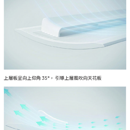
上層板呈向上仰角 35°， 引導上層風吹向天花板